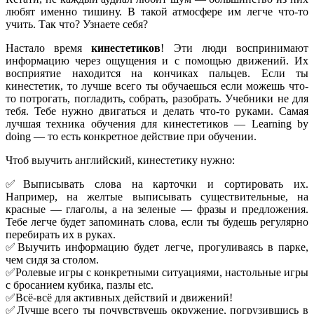
любят именно тишину. В такой атмосфере им легче что-то
учить. Так что? Узнаете себя?
Настало время
кинестетиков
! Эти люди воспринимают
информацию через ощущения и с помощью движений. Их
восприятие находится на кончиках пальцев. Если ты
кинестетик, то лучше всего ты обучаешься если можешь что-
то потрогать, погладить, собрать, разобрать. Учебники не для
тебя. Тебе нужно двигаться и делать что-то руками. Самая
лучшая техника обучения для кинестетиков — Learning by
doing — то есть конкретное действие при обучении.
Чтоб выучить английский, кинестетику нужно:
✅Выписывать слова на карточки и сортировать их.
Например, на желтые выписывать существительные, на
красные — глаголы, а на зеленые — фразы и предложения.
Тебе легче будет запоминать слова, если ты будешь регулярно
перебирать их в руках.
✅Выучить информацию будет легче, прогуливаясь в парке,
чем сидя за столом.
✅Ролевые игры с конкретными ситуациями, настольные игры
c бросанием кубика, пазлы etc.
✅Всё-всё для активных действий и движений!
✅Лучше всего ты почувствуешь окружение, погрузившись в