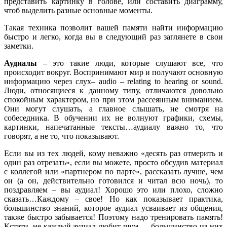
представить картинку в голове, или составить диаграмму,
чтоб выделить разные основные моменты.
Такая техника позволит вашей памяти найти информацию
быстро и легко, когда вы в следующий раз заглянете в свои
заметки.
Аудиалы
– это такие люди, которые слушают все, что
происходит вокруг. Воспринимают мир и получают основную
информацию через слух– audio – relating to hearing or sound.
Люди, относящиеся к данному типу, отличаются довольно
спокойным характером, но при этом рассеянным вниманием.
Они могут слушать, а главное слышать, не смотря на
собеседника. В обучении их не волнуют графики, схемы,
картинки, напечатанные тексты…аудиалу важно то, что
говорят, а не то, что показывают.
Если вы из тех людей, кому неважно «десять раз отмерить и
один раз отрезать», если вы можете, просто обсудив материал
с коллегой или «партнером по парте», рассказать лучше, чем
он (а он, действительно готовился и читал всю ночь), то
поздравляем – вы аудиал! Хорошо это или плохо, сложно
сказать…Каждому – свое! Но как показывает практика,
большинство знаний, которое аудиал усваивает из общения,
также быстро забывается! Поэтому надо тренировать память!
Кстати, не каждый аудиал любит шум — большинство из них