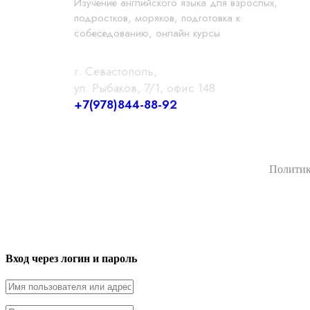
Изучение английского языка для взрослых,
подростков, моряков, подготовка к
собеседованию, онлайн курсы
г. Севастополь,
ул. Рыбаков, 7/1, офис 148
+7(978)844-88-92
Политик
Вход через логин и пароль