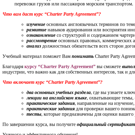
перевозки грузов или пассажиров морским транспортом.
Что вам даст курс “Charter Party Agreement”?
изучение
основных англоязычных терминов по теме
развитие
навыков аудирования или восприятия ино
ознакомление
со структурой и содержанием чартер
рассмотрение
основных правовых, коммерческих а
анализ
должностных обязательств всех сторон договора
Учебный материал поможет Вам
понимать
Charter Party Agre
Благодаря
курсу “Charter Party Agreement”
вы сможете
выпол
индустрии, что важно как для собственных интересов, так и д
Что включает курс “Charter Party Agreement”?
два основных учебных раздела
, где вы узнаете кл
лекции на английском языке
, охватывающие темы, 
практические задания
, направленные на изучение
практические задания
для проверки вашего поним
тесты
, которые предназначены для оценки вашего
По завершении курса, вы получите
официальный сертификат
Удачного и эффективного обучения!