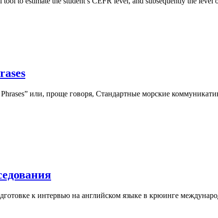
ool to estimate the student’s CEFR level, and subsequently the level 
rases
n Phrases” или, проще говоря, Стандартные морские коммуника
седования
дготовке к интервью на английском языке в крюинге междунаро