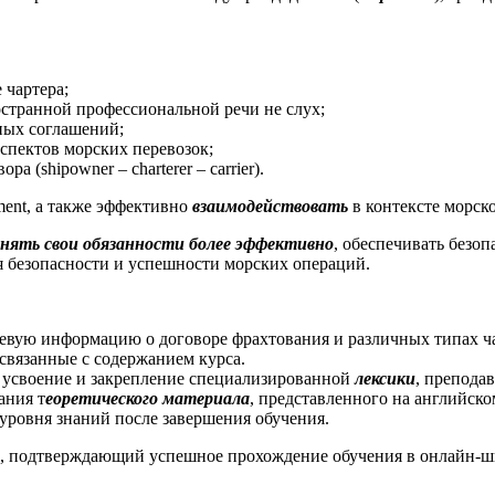
 чартера;
странной профессиональной речи не слух;
ных соглашений;
спектов морских перевозок;
 (shipowner – charterer – carrier).
ement, а также эффективно
взаимодействовать
в контексте морск
нять свои обязанности более эффективно
, обеспечивать безоп
ля безопасности и успешности морских операций.
ючевую информацию о договоре фрахтования и различных типах ч
связанные с содержанием курса.
, усвоение и закрепление специализированной
лексики
, преподав
ания т
еоретического материала
, представленного на английско
 уровня знаний после завершения обучения.
, подтверждающий успешное прохождение обучения в онлайн-шко