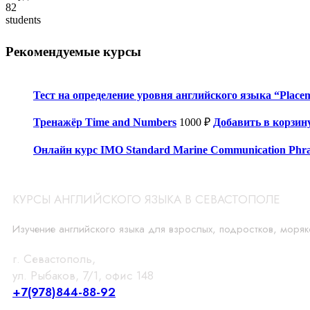
82
students
Рекомендуемые курсы
Тест на определение уровня английского языка “Placem
Тренажёр Time and Numbers
1000
₽
Добавить в корзин
Онлайн курс IMO Standard Marine Communication Phra
КУРСЫ АНГЛИЙСКОГО ЯЗЫКА В СЕВАСТОПОЛЕ
Изучение английского языка для взрослых, подростков, моряк
г. Севастополь,
ул. Рыбаков, 7/1, офис 148
+7(978)844-88-92