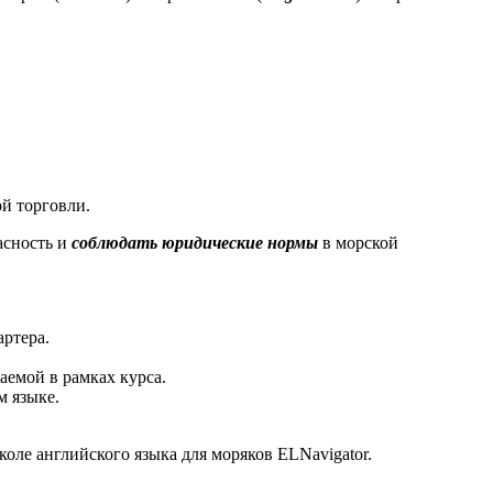
ой торговли.
асность и
соблюдать юридические нормы
в морской
артера.
аемой в рамках курса.
м языке.
ле английского языка для моряков ELNavigator.