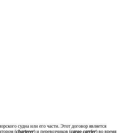
орского судна или его части.
Этот договор является
атором (
charterer
) и перевозчиков (
cargo carrier
) во время