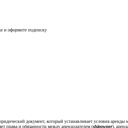
же и оформите подписку
юридический документ, который устанавливает условия аренды м
ет права и обязанности между арендодателем (
shipowner
), аренд