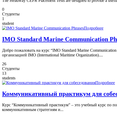
The Headway CEFR Placement Tests are designed to provide a useful t
0
Студенты
1
student
Подробнее
IMO Standard Marine Communication Ph
Добро пожаловать на курс “IMO Standard Marine Communicatio
организацией IMO (International Maritime Organization)....
26
Студенты
13
students
Подробнее
Коммуникативный практикум для собе
Курс “Коммуникативный практикум” – это учебный курс по по
коммуникативным стратегиям и...